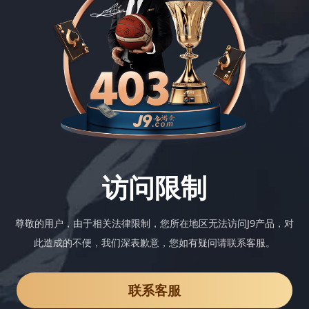
访问限制
尊敬的用户，由于相关法律限制，您所在地区无法访问J9产品，对
此造成的不便，我们深表歉意，您如有疑问请联系客服。
联系客服